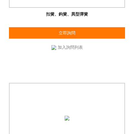
扣簧、鈎簧、異型彈簧
立即詢問
加入詢問列表