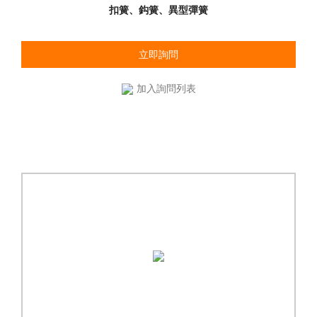
扣簧、鈎簧、異型彈簧
立即詢問
加入詢問列表