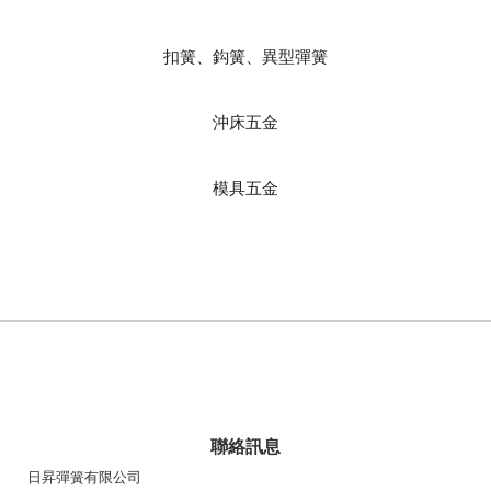
扣簧、鈎簧、異型彈簧
沖床五金
模具五金
聯絡訊息
日昇彈簧有限公司